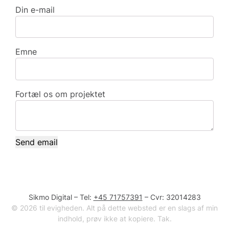
Din e-mail
Emne
Fortæl os om projektet
Sikmo Digital – Tel:
+45 71757391
– Cvr: 32014283
© 2026 til evigheden. Alt på dette websted er en slags af min
indhold, prøv ikke at kopiere. Tak.