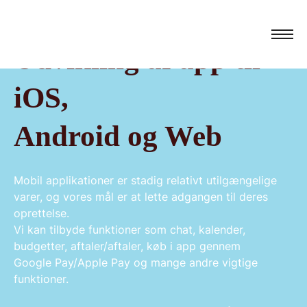
Udvikling af app til
iOS,
Android og Web
Mobil applikationer er stadig relativt utilgængelige
varer, og vores mål er at lette adgangen til deres
oprettelse.
Vi kan tilbyde funktioner som chat, kalender,
budgetter, aftaler/aftaler, køb i app gennem
Google Pay/Apple Pay og mange andre vigtige
funktioner.