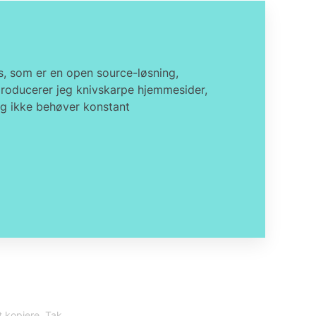
s, som er en open source-løsning,
 producerer jeg knivskarpe hjemmesider,
og ikke behøver konstant
t kopiere. Tak.