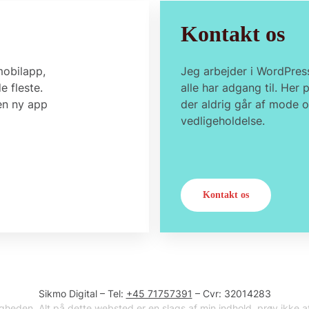
Kontakt os
mobilapp,
Jeg arbejder i WordPres
e fleste.
alle har adgang til. Her
en ny app
der aldrig går af mode 
vedligeholdelse.
Kontakt os
Sikmo Digital – Tel:
+45 71757391
– Cvr: 32014283
gheden. Alt på dette websted er en slags af min indhold, prøv ikke a