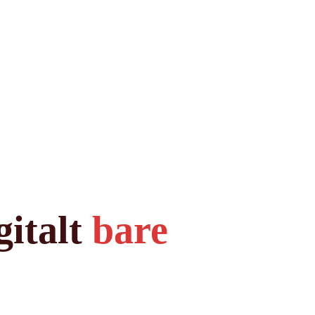
gitalt
bare